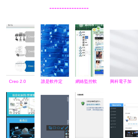
----------------
Creo 2.0
誰是軟件定
網絡監控軟
興科電子加
VS Creo
義存儲的先
件 全面了
盟充電樁
1.0 核心新
行者？——
解QQ、
智能軟件驅
功能解析與
解碼SDS的
MSN及郵
動下的新能
行業應用展
起源與早期
件監控功能
源汽車充電
望
實踐
新機遇