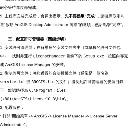
耐心等待進度條完成。
9. 主程序安裝完成后，會彈出提示。
先不要點擊“完成”
，請確保取消勾
選“啟動 ArcGIS Desktop Administrator 向導”的選項，然后點擊“完成”。
三、配置許可管理器（關鍵步驟）
1. 安裝許可管理器：在解壓后的安裝文件夾中（或單獨的許可文件包
中），找到并運行
LicenseManager
目錄下的
Setup.exe
，按照向導完
成 ArcGIS License Manager 的安裝。
2. 復制許可文件：將您獲得的合法授權文件（通常是一個名為
service.txt
或
ARCGIS.lic
的文件）復制到許可管理器的安裝目錄
下，默認路徑為
C:\Program Files
(x86)\ArcGIS\License10.3\bin\
。
3. 配置服務：
* 打開“開始菜單 -> ArcGIS -> License Manager -> License Server
Administrator”。