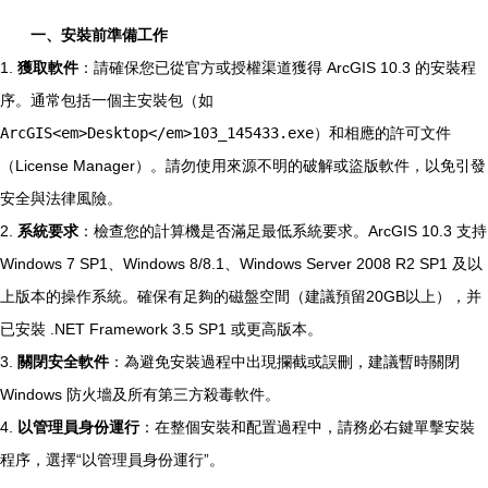
一、安裝前準備工作
1.
獲取軟件
：請確保您已從官方或授權渠道獲得 ArcGIS 10.3 的安裝程
序。通常包括一個主安裝包（如
ArcGIS<em>Desktop</em>103_145433.exe
）和相應的許可文件
（License Manager）。請勿使用來源不明的破解或盜版軟件，以免引發
安全與法律風險。
2.
系統要求
：檢查您的計算機是否滿足最低系統要求。ArcGIS 10.3 支持
Windows 7 SP1、Windows 8/8.1、Windows Server 2008 R2 SP1 及以
上版本的操作系統。確保有足夠的磁盤空間（建議預留20GB以上），并
已安裝 .NET Framework 3.5 SP1 或更高版本。
3.
關閉安全軟件
：為避免安裝過程中出現攔截或誤刪，建議暫時關閉
Windows 防火墻及所有第三方殺毒軟件。
4.
以管理員身份運行
：在整個安裝和配置過程中，請務必右鍵單擊安裝
程序，選擇“以管理員身份運行”。