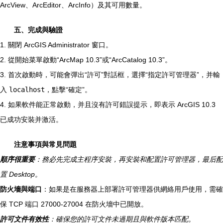
ArcView、ArcEditor、ArcInfo）及其可用數量。
五、完成與驗證
1. 關閉 ArcGIS Administrator 窗口。
2. 從開始菜單啟動“ArcMap 10.3”或“ArcCatalog 10.3”。
3. 首次啟動時，可能會彈出“許可”對話框，選擇“指定許可管理器”，并輸
入
localhost
，點擊“確定”。
4. 如果軟件能正常啟動，并且沒有許可錯誤提示，即表示 ArcGIS 10.3
已成功安裝并激活。
注意事項與常見問題
順序很重要
：務必先完成主程序安裝，再安裝和配置許可管理器，最后配
置 Desktop。
防火墻與端口
：如果是在服務器上部署許可管理器供網絡用戶使用，需確
保 TCP 端口 27000-27004 在防火墻中已開放。
許可文件有效性
：確保您的許可文件未過期且與軟件版本匹配。