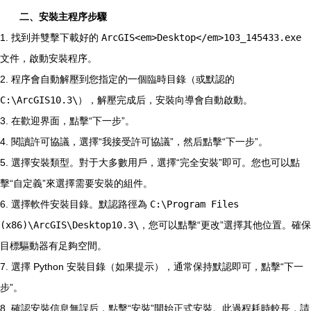
二、安裝主程序步驟
1. 找到并雙擊下載好的
ArcGIS<em>Desktop</em>103_145433.exe
文件，啟動安裝程序。
2. 程序會自動解壓到您指定的一個臨時目錄（或默認的
C:\ArcGIS10.3\
），解壓完成后，安裝向導會自動啟動。
3. 在歡迎界面，點擊“下一步”。
4. 閱讀許可協議，選擇“我接受許可協議”，然后點擊“下一步”。
5. 選擇安裝類型。對于大多數用戶，選擇“完全安裝”即可。您也可以點
擊“自定義”來選擇需要安裝的組件。
6. 選擇軟件安裝目錄。默認路徑為
C:\Program Files
(x86)\ArcGIS\Desktop10.3\
，您可以點擊“更改”選擇其他位置。確保
目標驅動器有足夠空間。
7. 選擇 Python 安裝目錄（如果提示），通常保持默認即可，點擊“下一
步”。
8. 確認安裝信息無誤后，點擊“安裝”開始正式安裝。此過程耗時較長，請