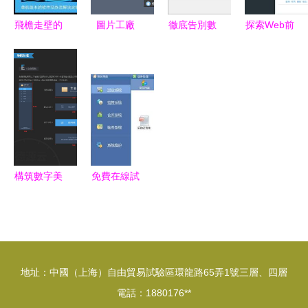
飛檐走壁的
圖片工廠
徹底告別數
探索Web前
家居信息化
一站式圖片
字威脅 手
端組態軟件
從中國泛家
處理神器的
把手教你安
可視化繪圖
居產業真態
深度體驗
全卸載惡意
編輯器的新
度大會看軟
軟件
紀元
件如何賦能
未來
構筑數字美
免費在線試
學 系統軟
用軟件庫
件的視覺規
選軟件網軟
范設計指南
件體驗全攻
略
地址：中國（上海）自由貿易試驗區環龍路65弄1號三層、四層
電話：1880176**