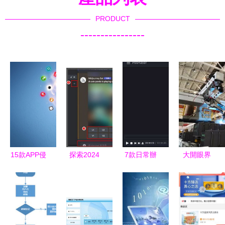
PRODUCT
----------------
15款APP侵
探索2024
7款日常辦
大開眼界
害用戶權益
年最佳AI繪
公必備軟
機器人焊裝
被通報 逾
畫軟件推薦
件，用了就
車間“火力
期不整改將
再也離不開
全開”的軟
面臨下架處
了
件引擎