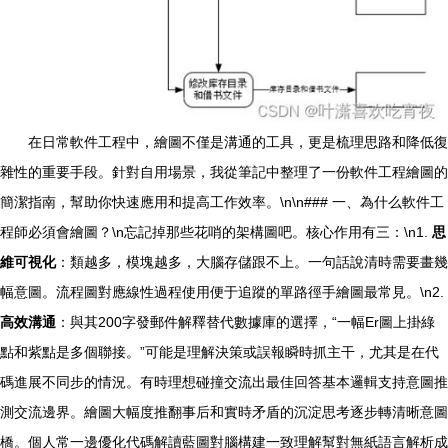
在日常軟件工程中，繪圖不僅是溝通的工具，更是梳理思路和降低復
雜性的重要手段。針對自用場景，我從筆記中整理了一份軟件工程繪圖的
簡潔指南，幫助你快速應用和提高工作效率。\n\n### 一、為什么軟件工
程師必須會繪圖？\n忘記掉那些花哨的架構圖吧。核心作用有三：\n1.
思
維可視化
：類越多，模塊越多，大腦存儲跟不上。一句話說清時需要畫幾
幅意圖。流程圖對應線性過程使用便于追蹤的單路徑手繪圖最常見。\n2.
高效溝通
：與其200字發郵件解釋替代數據庫的選擇，“一幅Er圖上掛綠
點和紫點是多個聯接。”可能是理解決策或誤報瞬時抓主干，尤其是在代
碼進展不同步的情況。有時理想碰撞交流出最佳回答基本邏輯支持意圖推
測交流邊界。繪圖大幅度推翻事后和實時矛盾的沉淀思考逐步轉清晰意圖
橋。個人常一邊優化代碼解讀藍圖對腦構建一致理解幫對無紙語言解析成