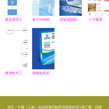
理
產品管理之
基于SSM框
伏龍老師講
十方臻選
道 從小火
架的智能工
專業 軟件
App官方版
龍果到大使
廠產品分揀
工程專業深
下載指南
命——淺談
系統設計與
度解讀
安全獲取軟
產品經理的
實現
件的正確方
智能工程心
式
法
實用軟件工
億發批零管
程應用繪圖
理軟件 智
從原理到實
慧進銷存解
踐的整理指
決方案
南
地址：中國（上海）自由貿易試驗區環龍路65弄1號三層、四層