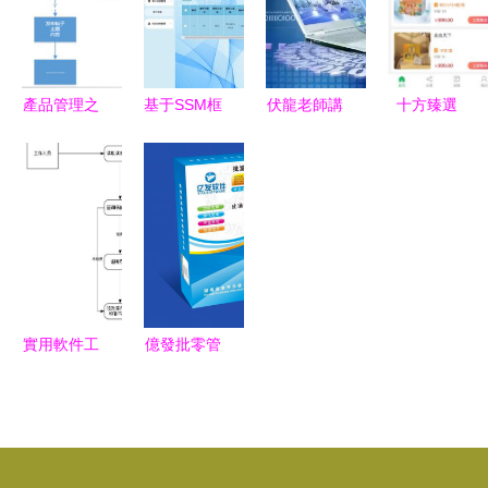
理
產品管理之
基于SSM框
伏龍老師講
十方臻選
道 從小火
架的智能工
專業 軟件
App官方版
龍果到大使
廠產品分揀
工程專業深
下載指南
命——淺談
系統設計與
度解讀
安全獲取軟
產品經理的
實現
件的正確方
智能工程心
式
法
實用軟件工
億發批零管
程應用繪圖
理軟件 智
從原理到實
慧進銷存解
踐的整理指
決方案
南