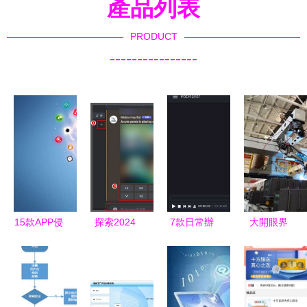
產品列表
PRODUCT
----------------
15款APP侵
探索2024
7款日常辦
大開眼界
害用戶權益
年最佳AI繪
公必備軟
機器人焊裝
被通報 逾
畫軟件推薦
件，用了就
車間“火力
期不整改將
再也離不開
全開”的軟
面臨下架處
了
件引擎