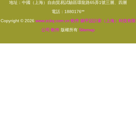
地址：中國（上海）自由貿易試驗區環龍路65弄1號三層、四層
電話：1880176**
Copyright © 2026
www.zckq.com.cn
軟件
躺平設計家（上海）科技有限
公司
軟件
版權所有
Sitemap